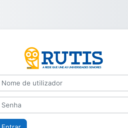
Entrar em
ome de utilizador
enha
Entrar